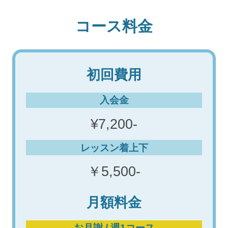
コース料金
初回費用
入会金
¥7,200-
レッスン着上下
￥5,500-
月額料金
お月謝 / 週1コース